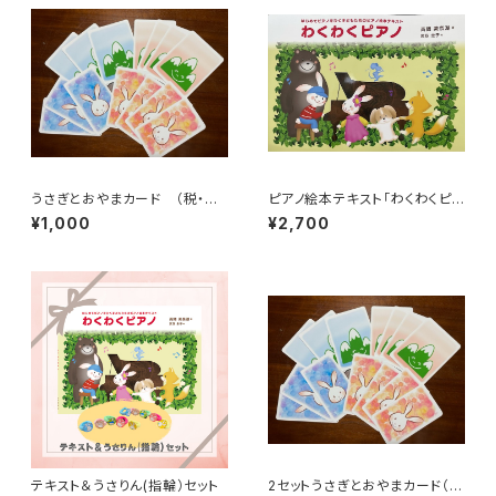
うさぎとおやまカード （税・送
ピアノ絵本テキスト「わくわくピア
料込み）
ノ」（税・送料込み）
¥1,000
¥2,700
テキスト＆うさりん(指輪）セット
2セットうさぎとおやまカード（先